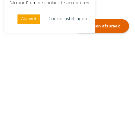
"akkoord" om de cookies te accepteren.
Cookie instellingen
Akkoord
Plan een afspraak
Dialexis
Adres
Dialexis Advies B.V.
De Ruyterstraat 244
6512 GG Nijmegen
Contactgegevens
Tel.:
06 51282074
E-mail:
info@dialexisadvies.nl
Copyright Dialexis Advies B.V.
LinkedIn