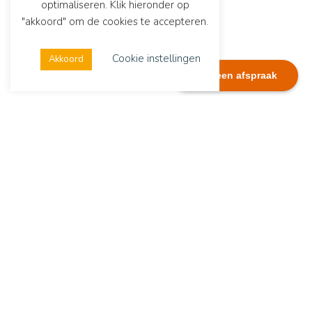
optimaliseren. Klik hieronder op
"akkoord" om de cookies te accepteren.
Cookie instellingen
Akkoord
Plan een afspraak
Dialexis
Adres
Dialexis Advies B.V.
De Ruyterstraat 244
6512 GG Nijmegen
Contactgegevens
Tel.:
06 51282074
E-mail:
info@dialexisadvies.nl
Copyright Dialexis Advies B.V.