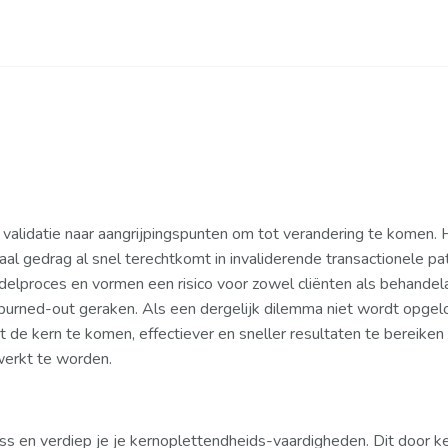
 validatie naar aangrijpingspunten om tot verandering te komen. H
idaal gedrag al snel terechtkomt in invaliderende transactionele
elproces en vormen een risico voor zowel cliënten als behandel
n burned-out geraken. Als een dergelijk dilemma niet wordt opge
 de kern te komen, effectiever en sneller resultaten te bereiken
werkt te worden.
ess en verdiep je je kernoplettendheids-vaardigheden. Dit door