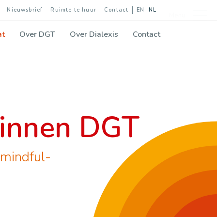
Nieuwsbrief
Ruimte te huur
Contact
EN
NL
Menu
at
Over DGT
Over Dialexis
Contact
binnen DGT
 mindful-