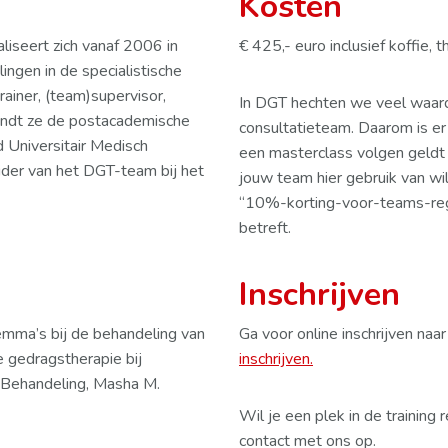
Kosten
liseert zich vanaf 2006 in
€ 425,- euro inclusief koffie, t
gen in de specialistische
ainer, (team)supervisor,
In DGT hechten we veel waar
ondt ze de postacademische
consultatieteam. Daarom is er
Universitair Medisch
een masterclass volgen geldt
ider van het DGT-team bij het
jouw team hier gebruik van wi
“10%-korting-voor-teams-reg
betreft.
Inschrijven
emma’s bij de behandeling van
Ga voor online inschrijven naa
he gedragstherapie bij
inschrijven.
n Behandeling, Masha M.
Wil je een plek in de trainin
contact met ons op.