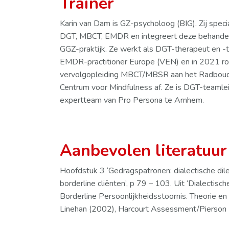
Trainer
Karin van Dam is GZ-psycholoog (BIG). Zij specia
DGT, MBCT, EMDR en integreert deze behandelin
GGZ-praktijk. Ze werkt als DGT-therapeut en -tr
EMDR-practitioner Europe (VEN) en in 2021 r
vervolgopleiding MBCT/MBSR aan het Radboud 
Centrum voor Mindfulness af. Ze is DGT-teamle
expertteam van Pro Persona te Arnhem.
Aanbevolen literatuur
Hoofdstuk 3 ‘Gedragspatronen: dialectische dil
borderline cliënten’, p 79 – 103. Uit ‘Dialectisc
Borderline Persoonlijkheidsstoornis. Theorie e
Linehan (2002), Harcourt Assessment/Pierson