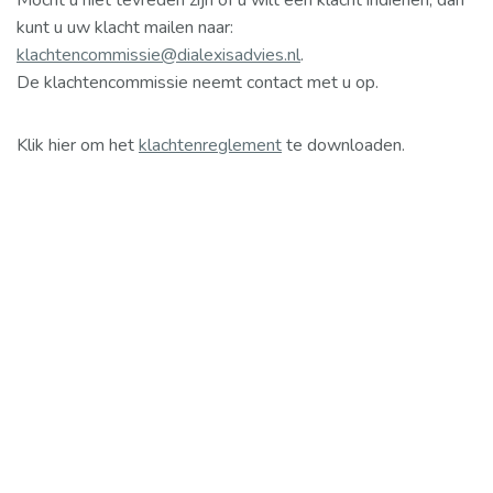
Mocht u niet tevreden zijn of u wilt een klacht indienen, dan
kunt u uw klacht mailen naar:
klachtencommissie@dialexisadvies.nl
.
De klachtencommissie neemt contact met u op.
Klik hier om het
klachtenreglement
te downloaden.