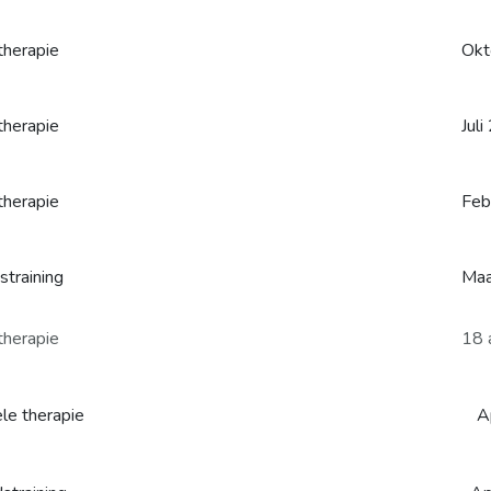
therapie
Okt
therapie
Jul
therapie
Feb
straining
Maa
therapie
18 
ele therapie
Apri