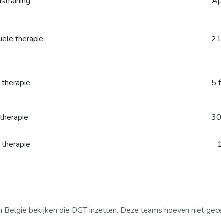
straining
Ap
duele therapie
21
 therapie
5 
 therapie
30
e therapie
n België bekijken die DGT inzetten. Deze teams hoeven niet gecer