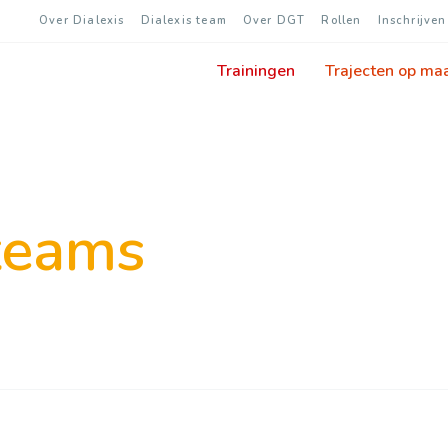
Over Dialexis
Dialexis team
Over DGT
Rollen
Inschrijven
Trainingen
Trajecten op ma
teams