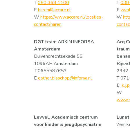
T
050 368 1100
T
038
E
haren@accare.nl
E
zwol
W
https://www.accare.nl/locaties-
W
htt
contact/haren
contac
DGT team ARKIN INFORSA
Arq C
Amsterdam
traum
Duivendrechtsekade 55
behan
1096AH Amsterdam
Rijnzi
T 0655587653
2342 
E
esther.bisschop@inforsa.nl
T 07
E
k.j
W
www.ce
Levvel, Academisch centrum
Lunet
voor kinder & jeugdpsychiatrie
Zernik