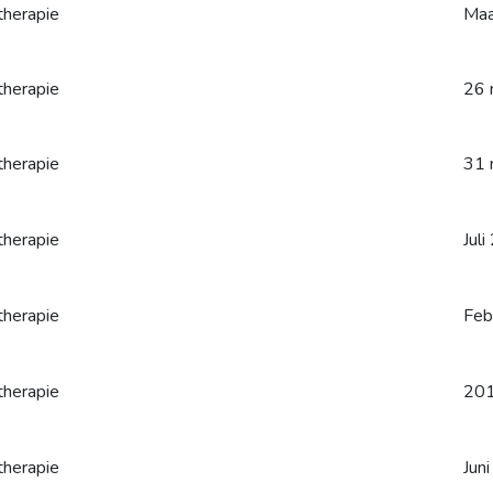
therapie
Maa
therapie
26 
therapie
31 
therapie
Jul
therapie
Feb
therapie
20
therapie
Jun