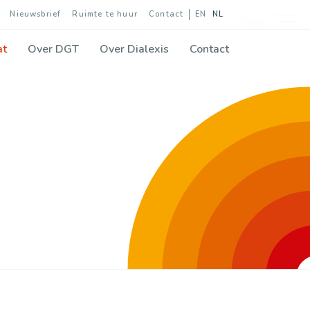
Nieuwsbrief
Ruimte te huur
Contact
EN
NL
Menu
at
Over DGT
Over Dialexis
Contact