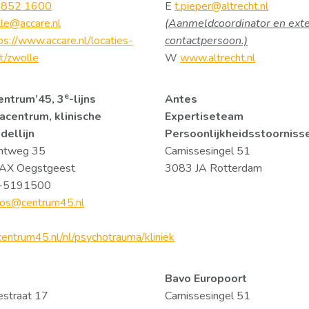
 852 1600
E
t.pieper@altrecht.nl
le@accare.nl
(Aanmeldcoordinator en ext
ps://www.accare.nl/locaties-
contactpersoon.)
t/zwolle
W
www.altrecht.nl
e
entrum’45, 3
-lijns
Antes
acentrum, klinische
Expertiseteam
dellijn
Persoonlijkheidsstoorniss
chtweg 35
Carnissesingel 51
AX Oegstgeest
3083 JA Rotterdam
1-5191500
.pos@centrum45.nl
ntrum45.nl/nl/psychotrauma/kliniek
Bavo Europoort
estraat 17
Carnissesingel 51