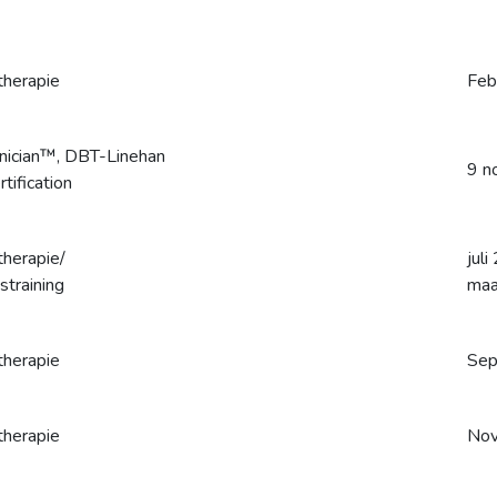
therapie
Feb
linician™, DBT-Linehan
9 n
tification
therapie/
juli
straining
maa
therapie
Sep
therapie
No