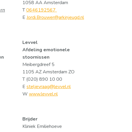
1058 AA Amsterdam
ern
T
0646192567
E
Jordi.Brouwer@arkinjeugd.nl
Levvel
Afdeling emotionele
en
stoornissen
Meibergdreef 5
1105 AZ Amsterdam ZO
T (020) 890 10 00
E
steljevraag@levvel.nl
W
www.levvel.nl
Brijder
Kliniek Emiliehoeve