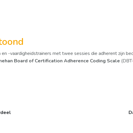
toond
n en -vaardigheidstrainers met twee sessies die adherent zijn be
nehan Board of Certification Adherence Coding Scale
(DBT-
eel
D