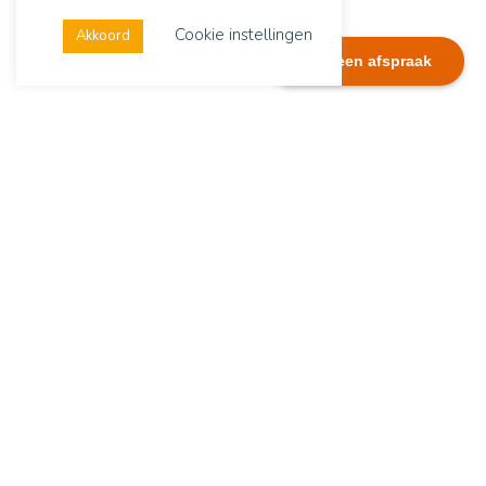
Cookie instellingen
Akkoord
Plan een afspraak
Dialexis
Adres
Dialexis Advies B.V.
De Ruyterstraat 244
6512 GG Nijmegen
Contactgegevens
Tel.:
06 51282074
E-mail:
info@dialexisadvies.nl
Copyright Dialexis Advies B.V.
LinkedIn
Blijf op de hoogte van het laatste