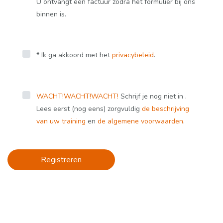
U ontvangt een factuur zodra het formulier bij ons
binnen is.
* Ik ga akkoord met het
privacybeleid
.
WACHT!
WACHT!
WACHT!
Schrijf je nog niet in .
Lees eerst (nog eens) zorgvuldig
de beschrijving
van uw training
en
de algemene voorwaarden
.
Registreren