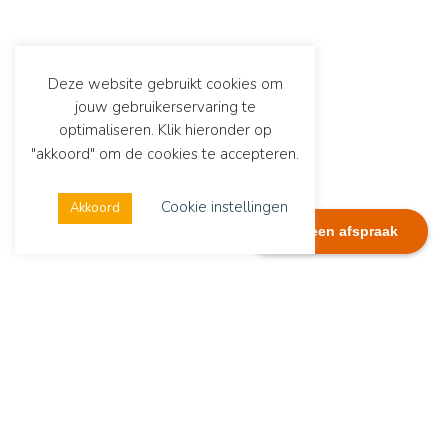
Deze website gebruikt cookies om
jouw gebruikerservaring te
optimaliseren. Klik hieronder op
"akkoord" om de cookies te accepteren.
Cookie instellingen
Akkoord
Plan een afspraak
Dialexis
Adres
Dialexis Advies B.V.
De Ruyterstraat 244
6512 GG Nijmegen