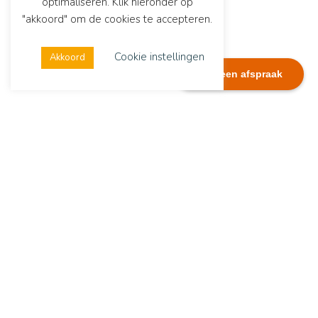
optimaliseren. Klik hieronder op
"akkoord" om de cookies te accepteren.
Cookie instellingen
Akkoord
Plan een afspraak
Dialexis
Adres
Dialexis Advies B.V.
De Ruyterstraat 244
6512 GG Nijmegen
Contactgegevens
Tel.:
06 51282074
E-mail:
info@dialexisadvies.nl
Copyright Dialexis Advies B.V.