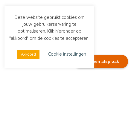
Deze website gebruikt cookies om
jouw gebruikerservaring te
optimaliseren. Klik hieronder op
"akkoord" om de cookies te accepteren.
Cookie instellingen
Akkoord
Plan een afspraak
Dialexis
Adres
Dialexis Advies B.V.
De Ruyterstraat 244
6512 GG Nijmegen